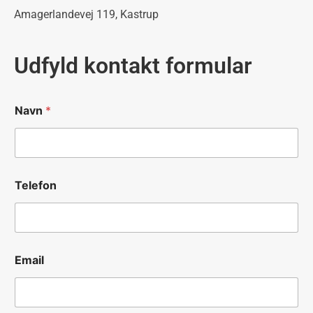
Amagerlandevej 119, Kastrup
Udfyld kontakt formular
N
Navn
*
a
v
n
b
e
s
Telefon
k
e
d
T
e
l
Email
e
f
o
n