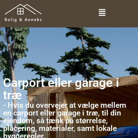
Carport eller garage i
træ
- Hvis du overvejer at vælge mellem
en carport eller garage i træ, til din
ejendom, så tænk på størrelse,
placering, materialer, samt lokale
byggeregler.