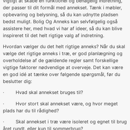
vigtigt at skabe en funktionel og behagelig indretning,
der passer til dit formål med annekset. Tænk i møbler,
opbevaring og belysning, så du kan udnytte pladsen
bedst muligt. Bolig Og Anneks kan selvfølgelig også
assistere her, med hvad vi har af ideer, så du kan blive
inspireret til det helt rigtige valg af indretning.
Hvordan vælger du det helt rigtige anneks? Når du skal
vælge det rigtige anneks i træ, er god planlægning og
overholdelse af de gældende regler samt forskellige
vigtige faktorer nødvendige at overveje. Det kan være
en god idé at tænke over følgende spørgsmål, før du
beslutter dig:
· Hvad skal annekset bruges til?
· Hvor stort skal annekset være, og hvor meget
plads har du til rådighed?
· Skal annekset i træ være isoleret og egnet til brug
året rundt, eller kun til sommerbrug?