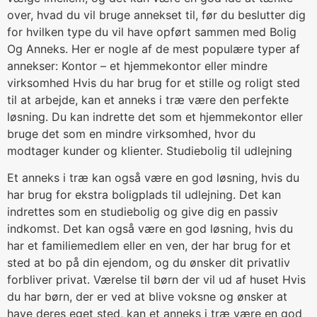
over, hvad du vil bruge annekset til, før du beslutter dig
for hvilken type du vil have opført sammen med Bolig
Og Anneks. Her er nogle af de mest populære typer af
annekser: Kontor – et hjemmekontor eller mindre
virksomhed Hvis du har brug for et stille og roligt sted
til at arbejde, kan et anneks i træ være den perfekte
løsning. Du kan indrette det som et hjemmekontor eller
bruge det som en mindre virksomhed, hvor du
modtager kunder og klienter. Studiebolig til udlejning
Et anneks i træ kan også være en god løsning, hvis du
har brug for ekstra boligplads til udlejning. Det kan
indrettes som en studiebolig og give dig en passiv
indkomst. Det kan også være en god løsning, hvis du
har et familiemedlem eller en ven, der har brug for et
sted at bo på din ejendom, og du ønsker dit privatliv
forbliver privat. Værelse til børn der vil ud af huset Hvis
du har børn, der er ved at blive voksne og ønsker at
have deres eget sted, kan et anneks i træ være en god